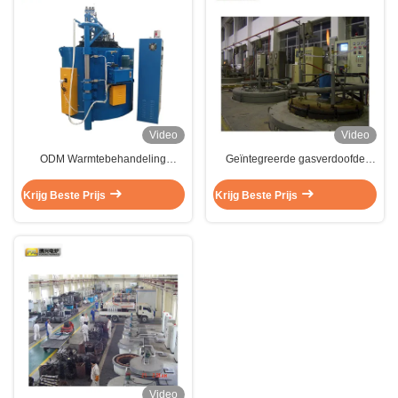
Video
Video
ODM Warmtebehandeling
Geïntegreerde gasverdoofde
Gasverkoelingsoven Goed type
koolzuurzuurzuuroven 950C 3
Voor houtskool 45kw
ton
Krijg Beste Prijs
Krijg Beste Prijs
Video