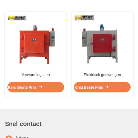
Verwarmings- en
Elektrisch gedwongen
temperingsovenkamer voor
luchttemperen Industrieel
warmluchtverwarming 45 kW
warmtebehandelingsovenkamertype
Krijg Beste Prijs
Krijg Beste Prijs
1000kg
Snel contact