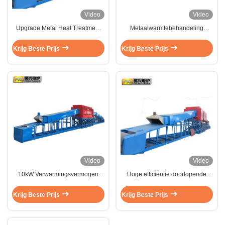
Video
Video
Upgrade Metal Heat Treatment
Metaalwarmtebehandeling
Process With Continuous Bright
Eenvoudig Gemaakt met ISO
Annealing Furnace And Fast
9001 Gecertificeerde Continue
Krijg Beste Prijs
Krijg Beste Prijs
Heating Rate
Blankgloeiovens
Video
Video
10kW Verwarmingsvermogen
Hoge efficiëntie doorlopende
Continue Heldere Gloeioven
heldere gloeioven met
Ontwerp Met CE Certificering
eenvormige temperatuur ± 5°C
Krijg Beste Prijs
Krijg Beste Prijs
10 kW verwarmingsvermogen