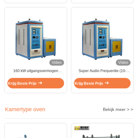
Video
Video
160 kW uitgangsvermogen
Super Audio Frequentie (10-
Inductieverwarmingsmachine met
40KHz) 90KW Uitgangsvermogen
oscillatiefrequentie van 1-1000
Inductieverwarming Voeding voor
Krijg Beste Prijs
Krijg Beste Prijs
KHZ voor niet-contactverwarming
Contactloze Metaalbewerking
Kamertype oven
Bekijk meer > >