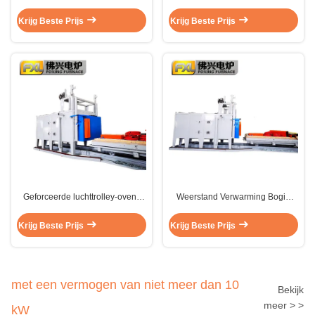
warmtebehandeling trolley type
Bogie Hearth Furnace Batch type
oven voor het gluren van
Voor metalen onderdelen
Krijg Beste Prijs
Krijg Beste Prijs
aluminium
Geforceerde luchttrolley-ovens
Weerstand Verwarming Bogie
auto-ovenovens voor het
Metal Aluminium Annealing
aanbrengen van metaal
Furnace Trolley Type 220V 380V
Krijg Beste Prijs
Krijg Beste Prijs
met een vermogen van niet meer dan 10
Bekijk
meer > >
kW