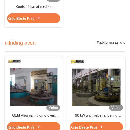
Koolstofrijke atmosfeer
gasverkoelingsovens van het
type putweerstand tegen
Krijg Beste Prijs
warmtebehandeling
nitriding oven
Bekijk meer > >
Video
Video
OEM Plasma nitriding oven
90 kW warmtebehandeling
machine met elektrische
nitridering machine vacuüm
weerstand verwarming
nitridering oven op maat
Krijg Beste Prijs
Krijg Beste Prijs