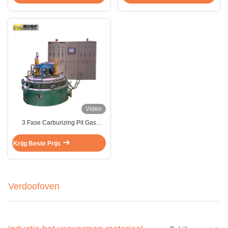
Video
3 Fase Carburizing Pit Gas
Ammoniak Nitriding Furnace
160kw
Krijg Beste Prijs
Verdoofoven