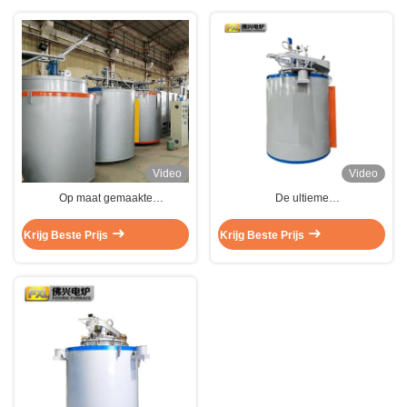
Video
Video
Op maat gemaakte
De ultieme
ondersteuning Hoog effectieve
warmtebehandelingsoplossing
vacuümnitriderende
voor werkvormen en
Krijg Beste Prijs
Krijg Beste Prijs
warmtebehandelingsoven voor
snijgereedschap
gietvorm